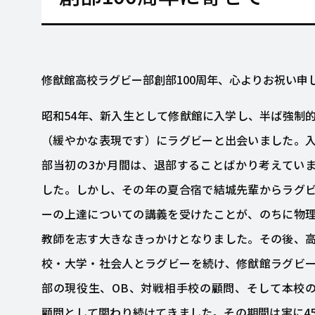
修猷館高校ラグビー部創部100周年、心よりお祝い申
昭和54年、新入生として修猷館に入学し、半ば強制
（緩やかな表現です）にラグビーと出会いました。
部当初の3か月間は、退部することばかり考えてい
した。しかし、その年の夏合宿で結城先輩からラグ
ーの上達についての講義を受けたことが、のちに物
教師を志す大きなきっかけとなりました。その後、
校・大学・社会人とラグビーを続け、修猷館ラグビ
部の現役生、OB、対戦相手校の顧問、そして本校
顧問として関わり続けてきました。その期間は実に4