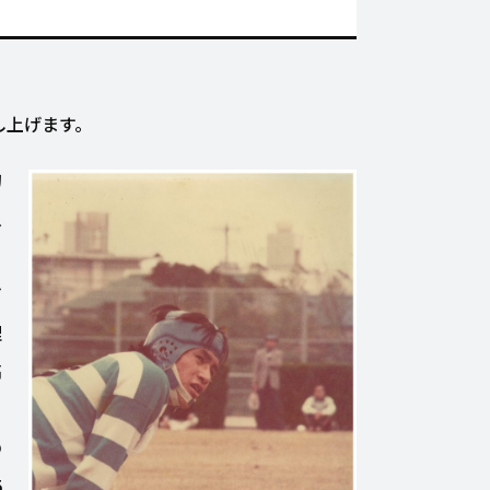
し上げます。
的
入
ま
ビ
理
高
ー
の
5