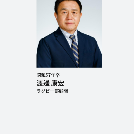
昭和57年卒
渡邊 康宏
ラグビー部顧問